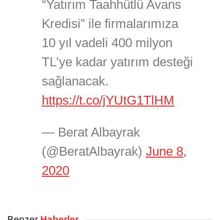
“Yatırım Taahhütlü Avans
Kredisi” ile firmalarımıza
10 yıl vadeli 400 milyon
TL’ye kadar yatırım desteği
sağlanacak.
https://t.co/jYUtG1TlHM
— Berat Albayrak
(@BeratAlbayrak)
June 8,
2020
Benzer
Haberler