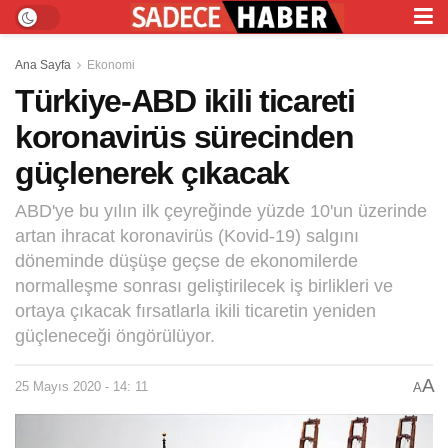
Ana Sayfa
Ekonomi
Türkiye-ABD ikili ticareti
koronavirüs sürecinden
güçlenerek çıkacak
ABD'ye bu yılın ilk çeyreğinde yüzde 10'un üzerinde
artan ihracat koronavirüs (Kovid-19) salgını
döneminde düşüşe geçse de ekonomilerde
normalleşme sonrası geliştirilecek iş birlikleri ve
ortaya çıkacak fırsatlarla ikili ticaretin yeniden
güçleneceği öngörülüyor.
A
25 Mayıs 2020 - 14: 11
A