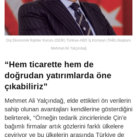
Dış Ekonomik İlişkiler Kurulu (DEİK) Türkiye-ABD İş Konseyi (TAİK) Başkanı
Mehmet Ali Yalçındağ
“Hem ticarette hem de
doğrudan yatırımlarda öne
çıkabiliriz”
Mehmet Ali Yalçındağ, elde ettikleri ön verilerin
sahip olunan avantajları kendilerine gösterdiğini
belirterek, “Örneğin tedarik zincirlerinde Çin’e
bağımlı firmalar artık gözlerini farklı ülkelere
çeviriyor ve bu ülkelerin arasında Türkiye de