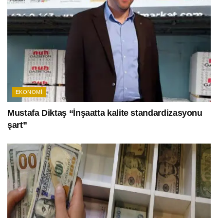
EKONOMI
Mustafa Diktaş “İnşaatta kalite standardizasyonu
şart”