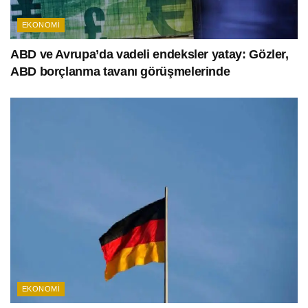
EKONOMI
ABD ve Avrupa’da vadeli endeksler yatay: Gözler,
ABD borçlanma tavanı görüşmelerinde
EKONOMI