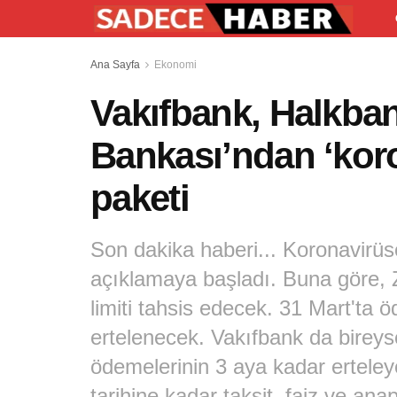
Ana Sayfa
Ekonomi
Vakıfbank, Halkban
Bankası’ndan ‘koro
paketi
Son dakika haberi... Koronavirüse
açıklamaya başladı. Buna göre, Z
limiti tahsis edecek. 31 Mart'ta
ertelenecek. Vakıfbank da bireysel
ödemelerinin 3 aya kadar ertele
tarihine kadar taksit, faiz ve an