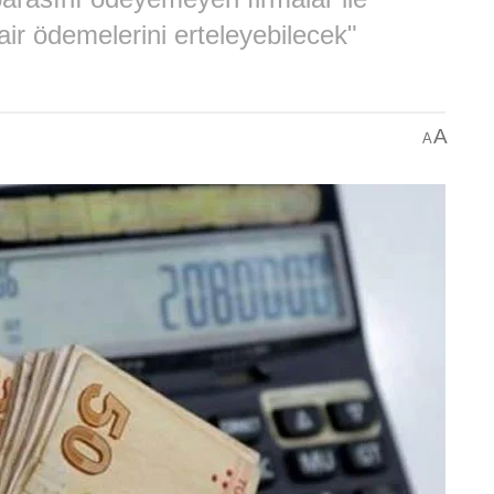
ir ödemelerini erteleyebilecek"
A
A