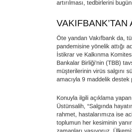
artırılması, tedbirlerini bug
VAKIFBANK’TAN
Öte yandan Vakıfbank da, tüm
pandemisine yönelik attığı ad
İstikrar ve Kalkınma Komites
Bankalar Birliği’nin (TBB) ta
müşterilerinin virüs salgını s
amacıyla 9 maddelik destek p
Konuyla ilgili açıklama yap
Üstünsalih, “Salgında hayatı
rahmet, hastalarımıza ise acil
toplumun her kesiminin yanı
zamanları yaşıyoruz. Ülkemiz 