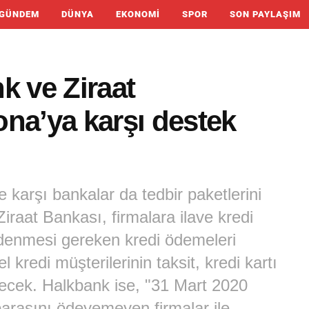
GÜNDEM
DÜNYA
EKONOMI
SPOR
SON PAYLAŞIM
k ve Ziraat
na’ya karşı destek
 karşı bankalar da tedbir paketlerini
iraat Bankası, firmalara ilave kredi
 ödenmesi gereken kredi ödemeleri
 kredi müşterilerinin taksit, kredi kartı
yecek. Halkbank ise, "31 Mart 2020
aparasını ödeyemeyen firmalar ile