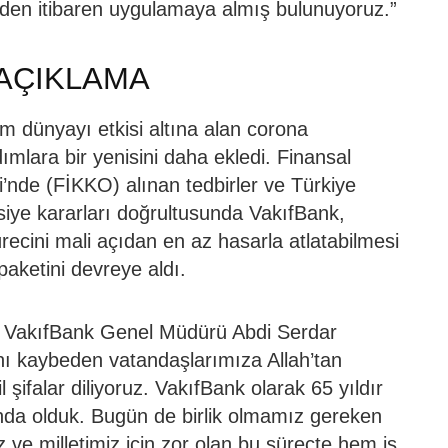
ünden itibaren uygulamaya almış bulunuyoruz.”
 AÇIKLAMA
 dünyayı etkisi altına alan corona
ımlara bir yenisini daha ekledi. Finansal
i’nde (FİKKO) alınan tedbirler ve Türkiye
vsiye kararları doğrultusunda VakıfBank,
ürecini mali açıdan en az hasarla atlatabilmesi
aketini devreye aldı.
an VakıfBank Genel Müdürü Abdi Serdar
nı kaybeden vatandaşlarımıza Allah’tan
 şifalar diliyoruz. VakıfBank olarak 65 yıldır
nda olduk. Bugün de birlik olmamız gereken
ve milletimiz için zor olan bu süreçte hem iş