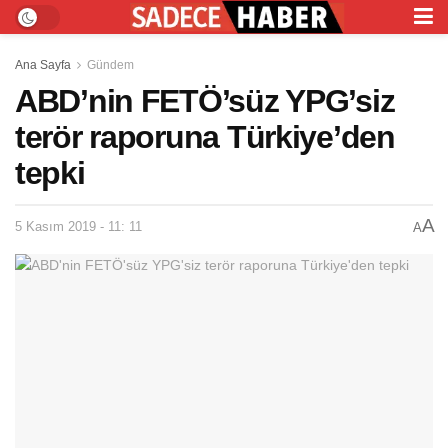
Ana Sayfa
Gündem
ABD’nin FETÖ’süz YPG’siz
terör raporuna Türkiye’den
tepki
A
5 Kasım 2019 - 11: 11
A