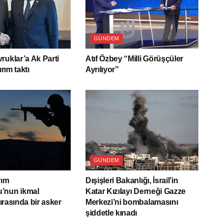
GÜNDEM
ruklar’a Ak Parti
Atıf Özbey “Milli Görüşçüler
ırım taktı
Ayrılıyor”
GÜNDEM
rım
Dışişleri Bakanlığı, İsrail’in
’nun ikmal
Katar Kızılayı Derneği Gazze
sırasında bir asker
Merkezi’ni bombalamasını
şiddetle kınadı