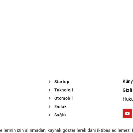
Küny
Startup
Teknoloji
Gizl
Otomobil
Huku
Emlak
Sağlık
llerinin izin alınmadan, kaynak gösterilerek dahi iktibas edilemez. K