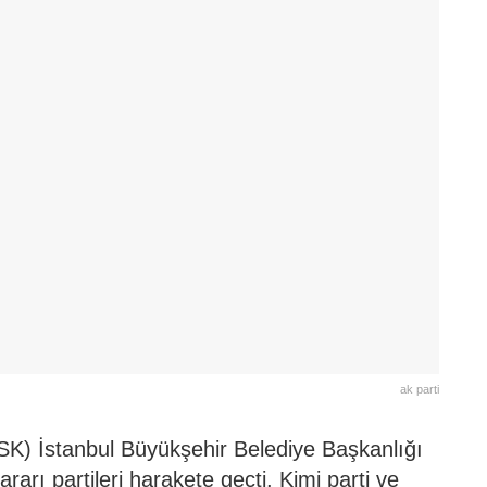
ak parti
K) İstanbul Büyükşehir Belediye Başkanlığı
ararı partileri harakete geçti. Kimi parti ve