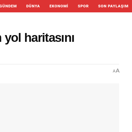
GÜNDEM
DÜNYA
EKONOMI
SPOR
SON PAYLAŞIM
 yol haritasını
A
A