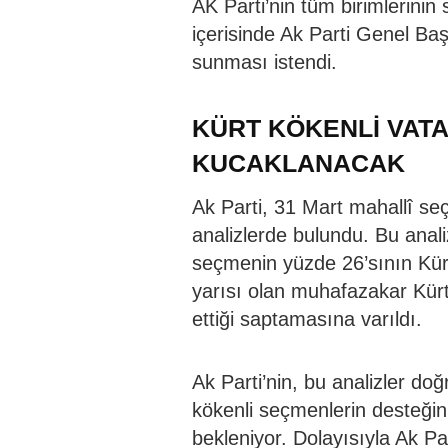
AK Parti’nin tüm birimlerinin s
içerisinde Ak Parti Genel B
sunması istendi.
KÜRT KÖKENLİ VAT
KUCAKLANACAK
Ak Parti, 31 Mart mahallî se
analizlerde bulundu. Bu anal
seçmenin yüzde 26’sının Kür
yarısı olan muhafazakar Kürt 
ettiği saptamasına varıldı.
Ak Parti’nin, bu analizler do
kökenli seçmenlerin desteğin
bekleniyor. Dolayısıyla Ak Pa