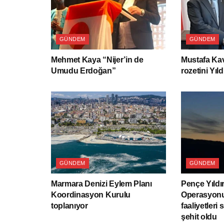
GÜNDEM
GÜNDEM
Mehmet Kaya “Nijer’in de
Mustafa Kav
Umudu Erdoğan”
rozetini Yıld
GÜNDEM
GÜNDEM
Marmara Denizi Eylem Planı
Pençe Yıldı
Koordinasyon Kurulu
Operasyonu
toplanıyor
faaliyetleri 
şehit oldu