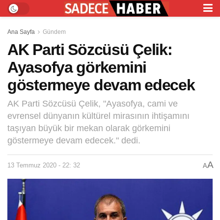
Ana Sayfa
Gündem
AK Parti Sözcüsü Çelik:
Ayasofya görkemini
göstermeye devam edecek
AK Parti Sözcüsü Çelik, "Ayasofya, cami ve
evrensel dünyanın kültürel mirasının ihtişamını
taşıyan büyük bir mekan olarak görkemini
göstermeye devam edecek." dedi.
A
13 Temmuz 2020 - 22: 32
A