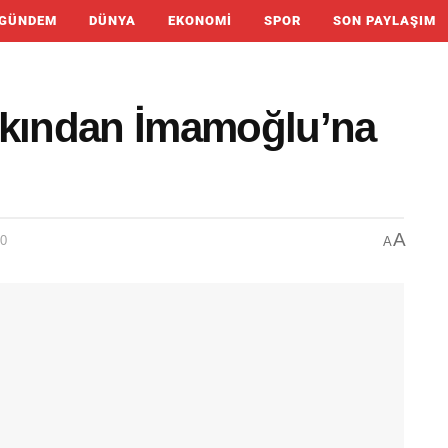
GÜNDEM
DÜNYA
EKONOMI
SPOR
SON PAYLAŞIM
lkından İmamoğlu’na
A
00
A