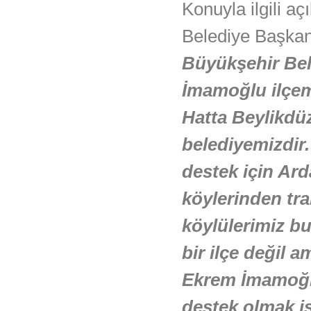
Konuyla ilgili a
Belediye Başkan
Büyükşehir Be
İmamoğlu ilçemi
Hatta Beylikdü
belediyemizdi
destek için Ard
köylerinden trak
köylülerimiz b
bir ilçe değil 
Ekrem İmamoğlu
destek olmak i