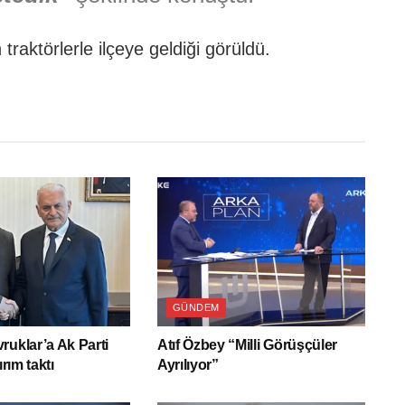
traktörlerle ilçeye geldiği görüldü.
GÜNDEM
ruklar’a Ak Parti
Atıf Özbey “Milli Görüşçüler
ırım taktı
Ayrılıyor”