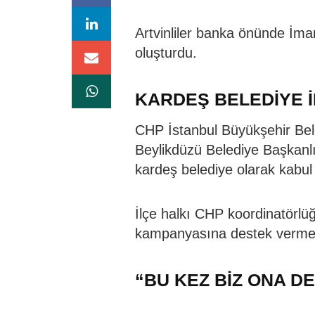
Artvinliler banka önünde İm
oluşturdu.
KARDEŞ BELEDİYE İ
CHP İstanbul Büyükşehir Be
Beylikdüzü Belediye Başkanlığ
kardeş belediye olarak kabul 
İlçe halkı CHP koordinatörlü
kampanyasına destek vermek 
“BU KEZ BİZ ONA D