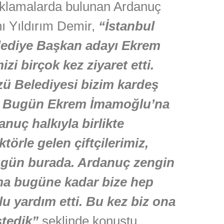
çıklamalarda bulunan Ardanuç
ı Yıldırım Demir,
“İstanbul
lediye Başkan adayı Ekrem
zi birçok kez ziyaret etti.
zü Belediyesi bizim kardeş
r. Bugün Ekrem İmamoğlu’na
anuç halkıyla birlikte
törle gelen çiftçilerimiz,
ugün burada. Ardanuç zengin
ama bugüne kadar bize hep
 yardım etti. Bu kez biz ona
stedik”
şeklinde konuştu.