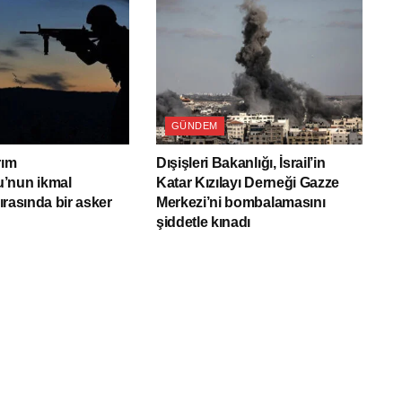
GÜNDEM
rım
Dışişleri Bakanlığı, İsrail’in
’nun ikmal
Katar Kızılayı Derneği Gazze
sırasında bir asker
Merkezi’ni bombalamasını
şiddetle kınadı