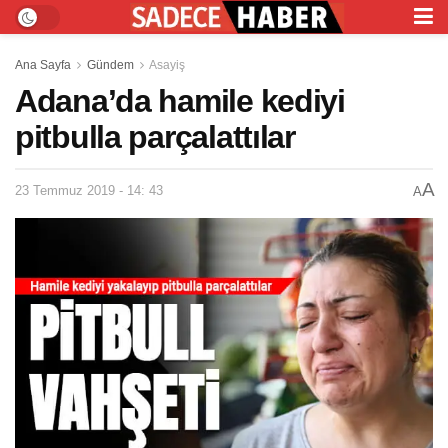
Ana Sayfa
Gündem
Asayiş
Adana’da hamile kediyi
pitbulla parçalattılar
A
23 Temmuz 2019 - 14: 43
A