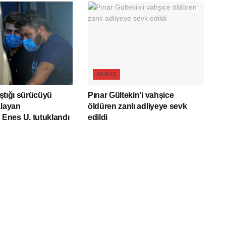
ASAYIŞ
tıştığı sürücüyü
Pınar Gültekin’i vahşice
alayan
öldüren zanlı adliyeye sevk
nes U. tutuklandı
edildi