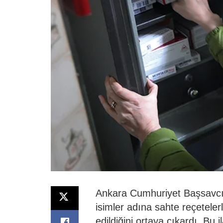
Ankara Cumhuriyet Başsavcı
isimler adına sahte reçeteler
edildiğini ortaya çıkardı. Bu 