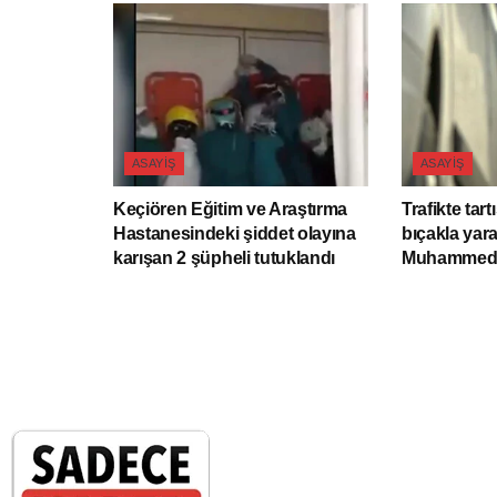
ASAYIŞ
ASAYIŞ
Keçiören Eğitim ve Araştırma
Trafikte tar
Hastanesindeki şiddet olayına
bıçakla yar
karışan 2 şüpheli tutuklandı
Muhammed E