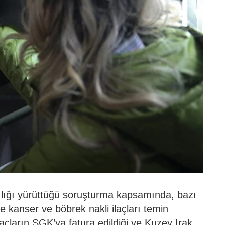
lığı yürüttüğü soruşturma kapsamında, bazı
le kanser ve böbrek nakli ilaçları temin
ilaçların SGK’ya fatura edildiği ve Kuzey Irak,