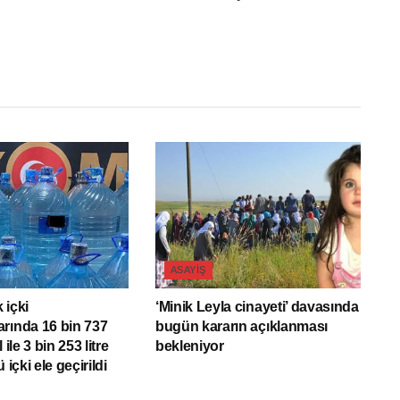
ASAYIŞ
 içki
‘Minik Leyla cinayeti’ davasında
rında 16 bin 737
bugün kararın açıklanması
ol ile 3 bin 253 litre
bekleniyor
 içki ele geçirildi