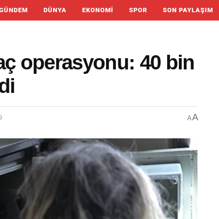
GÜNDEM
DÜNYA
EKONOMI
SPOR
SON PAYLAŞIM
aç operasyonu: 40 bin
di
A
9
A