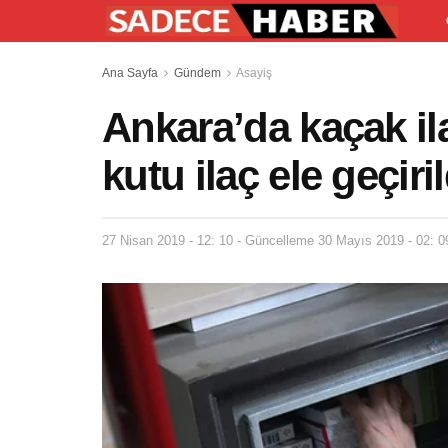
Ana Sayfa
Gündem
Asayiş
Ankara’da kaçak il
kutu ilaç ele geçiril
27 Nisan 2019 - 12: 10 - Güncelleme 30 Mayıs 2019 - 02: 0