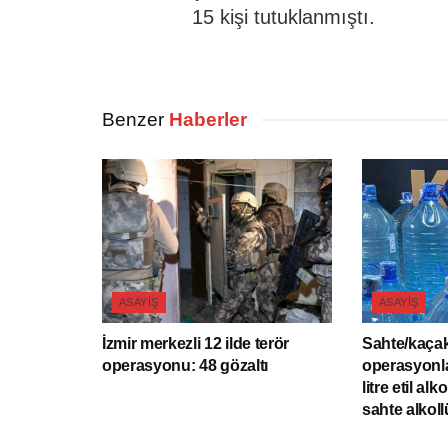
15 kişi tutuklanmıştı.
Benzer
Haberler
ASAYIŞ
ASAYIŞ
İzmir merkezli 12 ilde terör
Sahte/kaçak
operasyonu: 48 gözaltı
operasyonla
litre etil alk
sahte alkollü