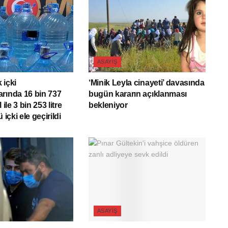
ASAYIŞ
 içki
‘Minik Leyla cinayeti’ davasında
rında 16 bin 737
bugün kararın açıklanması
ol ile 3 bin 253 litre
bekleniyor
 içki ele geçirildi
ASAYIŞ