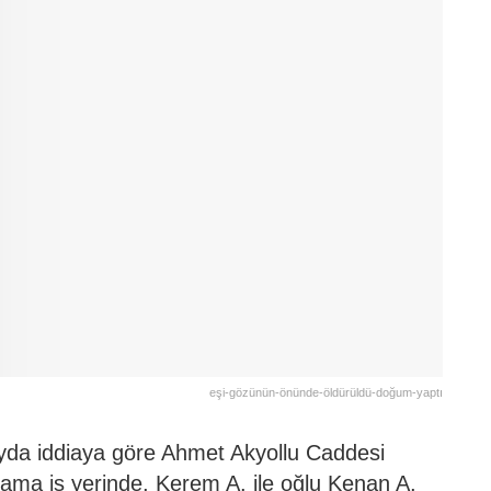
eşi-gözünün-önünde-öldürüldü-doğum-yaptı
yda iddiaya göre Ahmet Akyollu Caddesi
alama iş yerinde, Kerem A. ile oğlu Kenan A,