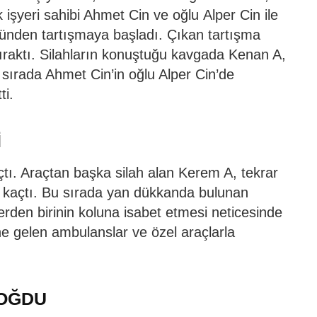
k işyeri sahibi Ahmet Cin ve oğlu Alper Cin ile
ünden tartışmaya başladı. Çıkan tartışma
ıraktı. Silahların konuştuğu kavgada Kenan A,
 sırada Ahmet Cin’in oğlu Alper Cin’de
ti.
İ
çtı. Araçtan başka silah alan Kerem A, tekrar
up kaçtı. Bu sırada yan dükkanda bulunan
lerden birinin koluna isabet etmesi neticesinde
ine gelen ambulanslar ve özel araçlarla
DOĞDU