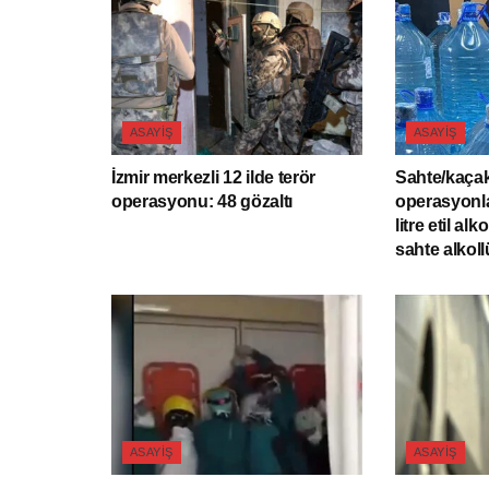
ASAYIŞ
ASAYIŞ
İzmir merkezli 12 ilde terör
Sahte/kaçak
operasyonu: 48 gözaltı
operasyonla
litre etil alk
sahte alkollü
ASAYIŞ
ASAYIŞ