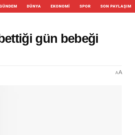
GÜNDEM
DÜNYA
EKONOMI
SPOR
SON PAYLAŞIM
bettiği gün bebeği
A
A