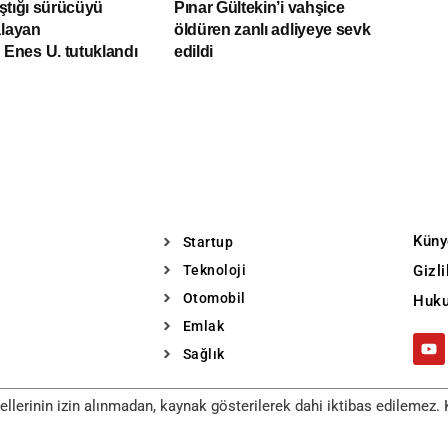
tıştığı sürücüyü
Pınar Gültekin’i vahşice
alayan
öldüren zanlı adliyeye sevk
nes U. tutuklandı
edildi
Küny
Startup
Teknoloji
Gizl
Otomobil
Huku
Emlak
Sağlık
llerinin izin alınmadan, kaynak gösterilerek dahi iktibas edilemez. K