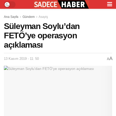
Ana Sayfa
Gündem
Asayiş
Süleyman Soylu’dan
FETÖ’ye operasyon
açıklaması
A
13 Kasım 2019 - 11: 50
A