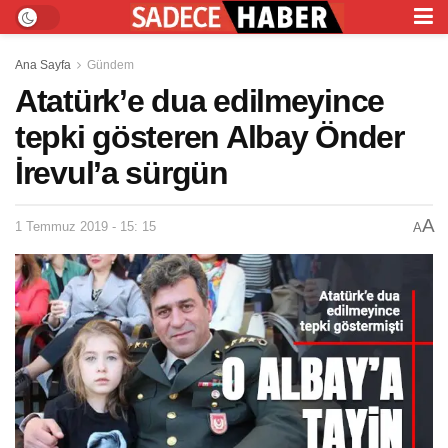
Ana Sayfa
Gündem
Atatürk’e dua edilmeyince
tepki gösteren Albay Önder
İrevul’a sürgün
A
1 Temmuz 2019 - 15: 15
A