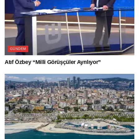
GÜNDEM
Atıf Özbey “Milli Görüşçüler Ayrılıyor”