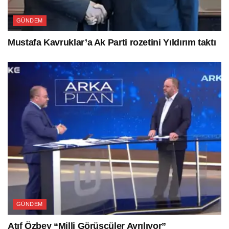
GÜNDEM
Mustafa Kavruklar’a Ak Parti rozetini Yıldırım taktı
GÜNDEM
Atıf Özbey “Milli Görüşçüler Ayrılıyor”