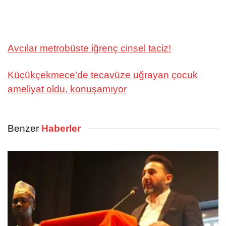
Avcılar metrobüste iğrenç cinsel taciz!
Küçükçekmece’de tecavüze uğrayan çocuk
ameliyat oldu, konuşamıyor
Benzer
Haberler