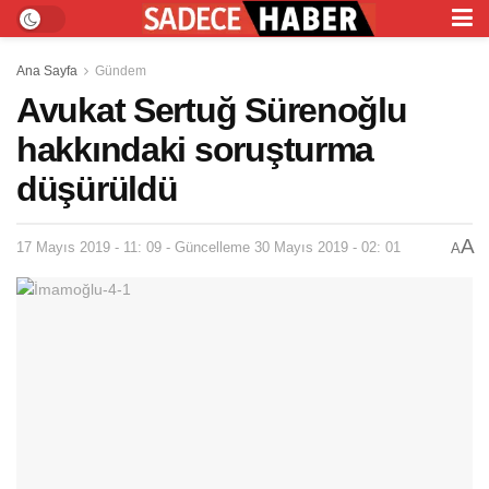
Ana Sayfa
Gündem
Avukat Sertuğ Sürenoğlu
hakkındaki soruşturma
düşürüldü
A
17 Mayıs 2019 - 11: 09 - Güncelleme 30 Mayıs 2019 - 02: 01
A