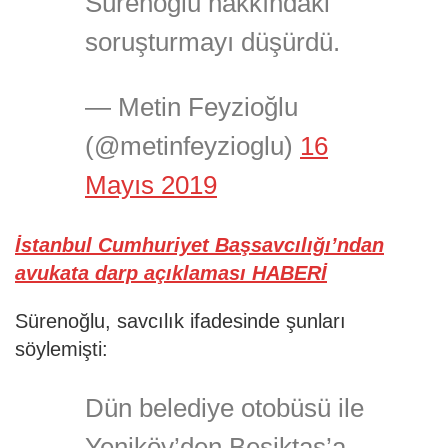
Sürenoğlu hakkındaki
soruşturmayı düşürdü.
— Metin Feyzioğlu
(@metinfeyzioglu)
16
Mayıs 2019
İstanbul Cumhuriyet Başsavcılığı’ndan
avukata darp açıklaması HABERİ
Sürenoğlu, savcılık ifadesinde şunları
söylemişti:
Dün belediye otobüsü ile
Yeniköy’den Beşiktaş’a