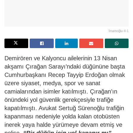
İmamoğlu-4-1
Demirören ve Kalyoncu ailelerinin 13 Nisan
akşamı Çırağan Sarayı’ndaki düğününe başta
Cumhurbaşkanı Recep Tayyip Erdoğan olmak
üzere siyaset, medya, spor ve sanat
camialarından isimler katılmıştı. Çırağan’ın
önündeki yol güvenlik gerekçesiyle trafiğe
kapatılmıştı. Avukat Sertuğ Sürenoğlu trafiğin
kapanması nedeniyle yolda kalan otobüsten
inerek yaya halde yürümeye devam etmiş ve
polise,
“Bir düğün için yol kapanır mı”