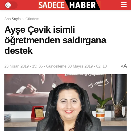
Ana Sayfa
Gündem
Ayşe Çevik isimli
öğretmenden saldırgana
destek
A
23 Nisan 2019 - 15: 36 - Güncelleme 30 Mayıs 2019 - 02: 10
A