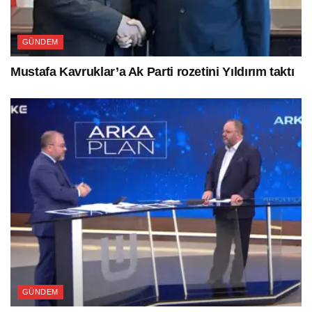
GÜNDEM
Mustafa Kavruklar’a Ak Parti rozetini Yıldırım taktı
GÜNDEM