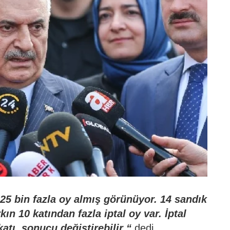
25 bin fazla oy almış görünüyor. 14 sandık
ın 10 katından fazla iptal oy var. İptal
atı, sonucu değiştirebilir “
dedi.