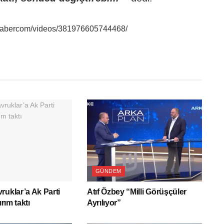
Habercom/videos/381976605744468/
GÜNDEM
ruklar’a Ak Parti
Atıf Özbey “Milli Görüşçüler
ırım taktı
Ayrılıyor”