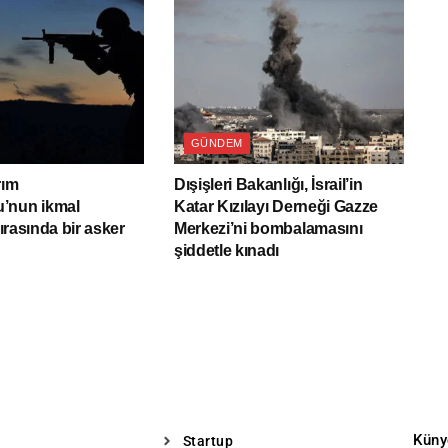
GÜNDEM
rım
Dışişleri Bakanlığı, İsrail’in
’nun ikmal
Katar Kızılayı Derneği Gazze
sırasında bir asker
Merkezi’ni bombalamasını
şiddetle kınadı
Küny
Startup