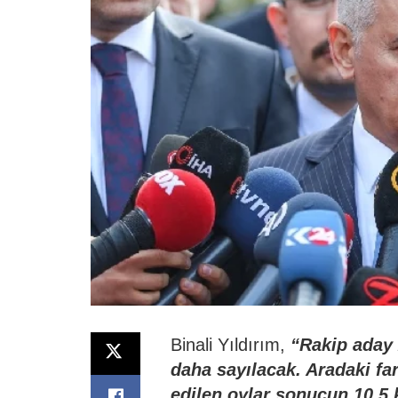
Binali Yıldırım,
“Rakip aday 
daha sayılacak. Aradaki fark
edilen oylar sonucun 10,5 k