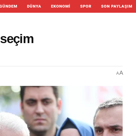
GÜNDEM
DÜNYA
EKONOMI
SPOR
SON PAYLAŞIM
n seçim
A
A