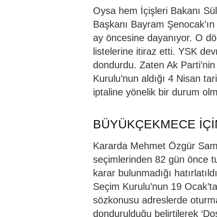
Oysa hem İçişleri Bakanı Sül
Başkanı Bayram Şenocak’ın dil
ay öncesine dayanıyor. O 
listelerine itiraz etti. YSK 
dondurdu. Zaten Ak Parti’nin
Kurulu’nun aldığı 4 Nisan ta
iptaline yönelik bir durum ol
BÜYÜKÇEKMECE İÇ
Kararda Mehmet Özgür Saman
seçimlerinden 82 gün önce tu
karar bulunmadığı hatırlatı
Seçim Kurulu’nun 19 Ocak’tak
sözkonusu adreslerde oturma
dondurulduğu belirtilerek ‘Dos