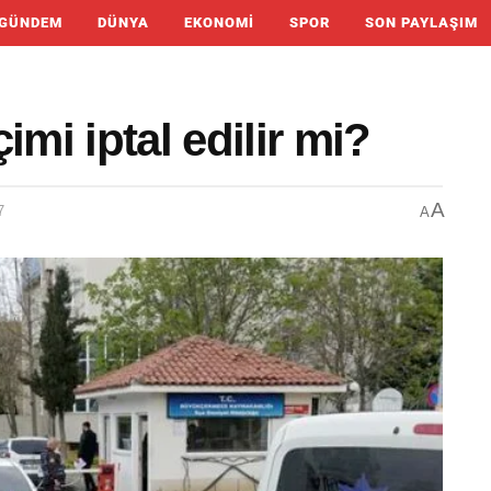
GÜNDEM
DÜNYA
EKONOMI
SPOR
SON PAYLAŞIM
i iptal edilir mi?
A
7
A