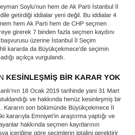
eyman Soylu’nun hem de Ak Parti İstanbul İl
e getirdiği iddialar yeni değil. Bu iddialar 4
dönem hem Ak Parti hem de CHP seçmen
devreye girerek 7 binden fazla seçmen kaydını
 başvurusu üzerine İstanbul İl Seçim
rihli kararda da Büyükçekmece’de seçimin
madığı açıkça vurgulandı.
İN
KESİNLEŞMİŞ BİR KARAR YOK
lı’nın 18 Ocak 2019 tarihinde yani 31 Mart
tuklandığı ve hakkında henüz kesinleşmiş bir
ldı. Kararın son bölümünde Büyükçekmece İl
i kararıyla Emniyet’in araştırma yaptığı ve
yanlar hakkında seçmen kayıtlarının
ya içeriğine göre seçimlerin iptalini gerektirir