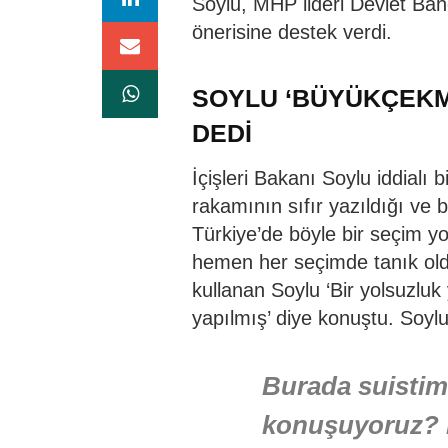
Soylu, MHP lideri Devlet Bahçe
önerisine destek verdi.
SOYLU ‘BÜYÜKÇEKM
DEDİ
İçişleri Bakanı Soylu iddialı 
rakamının sıfır yazıldığı ve
Türkiye’de böyle bir seçim yo
hemen her seçimde tanık oldu.
kullanan Soylu ‘Bir yolsuzluk
yapılmış’ diye konuştu. Soylu
Burada suistim
konuşuyoruz? D