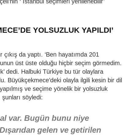
li’nin ‘ İstanbul seçimleri yenilenebilir’
ECE’DE YOLSUZLUK YAPILDI’
bir çıkış da yaptı. ‘Ben hayatımda 201
 bunun üst üste olduğu hiçbir seçim görmedim.
k’ dedi. Halbuki Türkiye bu tür olaylara
 Büyükçekmece’deki olayla ilgili kesin bir dil
 yapılmış ve seçime yönelik bir yolsuzluk
 şunları söyledi:
al var. Bugün bunu niye
ışarıdan gelen ve getirilen