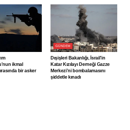
GÜNDEM
rım
Dışişleri Bakanlığı, İsrail’in
’nun ikmal
Katar Kızılayı Derneği Gazze
sırasında bir asker
Merkezi’ni bombalamasını
şiddetle kınadı