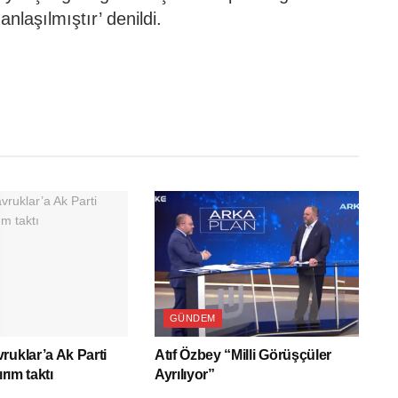
nlaşılmıştır’ denildi.
GÜNDEM
ruklar’a Ak Parti
Atıf Özbey “Milli Görüşçüler
ırım taktı
Ayrılıyor”