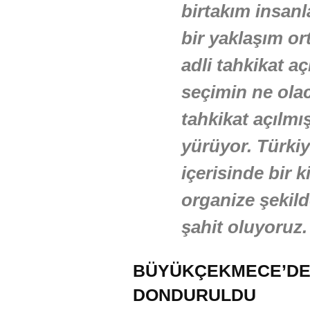
birtakım insanl
bir yaklaşım o
adli tahkikat a
seçimin ne olac
tahkikat açılmı
yürüyor. Türkiy
içerisinde bir 
organize şekild
şahit oluyoruz.
BÜYÜKÇEKMECE’DE 
DONDURULDU