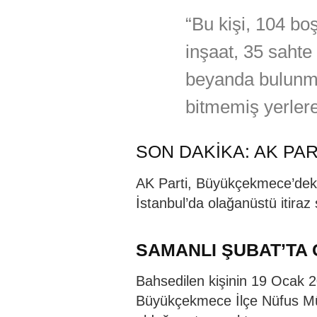
“Bu kişi, 104 bo
inşaat, 35 saht
beyanda bulunma
bitmemiş yerlere 
SON DAKİKA: AK PAR
AK Parti, Büyükçekmece’deki 
İstanbul’da olağanüstü itiraz 
SAMANLI ŞUBAT’TA 
Bahsedilen kişinin 19 Ocak 2
Büyükçekmece İlçe Nüfus M