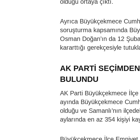
olduğu ortaya çıktı.
Ayrıca Büyükçekmece Cumhur
soruşturma kapsamında Büyük
Osman Doğan’ın da 12 Şubat t
kararttığı gerekçesiyle tutukl
AK PARTİ SEÇİMDE
BULUNDU
AK Parti Büyükçekmece İlçe B
ayında Büyükçekmece Cumhuri
olduğu ve Samanlı’nın ilçede
aylarında en az 354 kişiyi kayd
Büyükçekmece İlçe Emniyet M