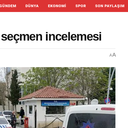
GÜNDEM
DÜNYA
EKONOMI
SPOR
SON PAYLAŞIM
seçmen incelemesi
A
A