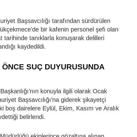
iyet Başsavcılığı tarafından sürdürülen
çekmece’de bir kafenin personel şefi olan
arihinde tanıklarla konuşarak delilleri
andığı kaydedildi.
N ÖNCE SUÇ DUYURUSUNDA
aşkanlığı’nın konuyla ilgili olarak Ocak
yet Başsavcılığı’na giderek şikayetçi
ki boş dairelere Eylül, Ekim, Kasım ve Aralık
ettiği belirlendi.
üdürlüğü ekiplerince gözaltına alınan