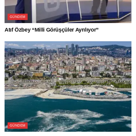
GÜNDEM
Atıf Özbey “Milli Görüşçüler Ayrılıyor”
GÜNDEM