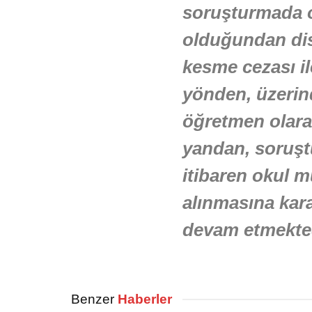
soruşturmada 
olduğundan dis
kesme cezası ile
yönden, üzerind
öğretmen olarak
yandan, soruşt
itibaren okul m
alınmasına kara
devam etmekted
Benzer
Haberler