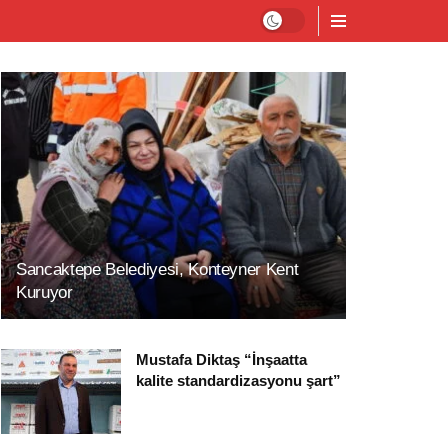
Sancaktepe Belediyesi, Konteyner Kent
Kuruyor
Mustafa Diktaş “İnşaatta
kalite standardizasyonu şart”