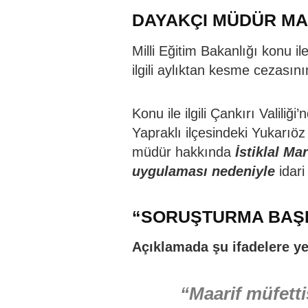
DAYAKÇI MÜDÜR M
Milli Eğitim Bakanlığı konu il
ilgili aylıktan kesme cezasın
Konu ile ilgili Çankırı Valiliğ
Yapraklı ilçesindeki Yukarıö
müdür hakkında
İstiklal Ma
uygulaması nedeniyle
idari
“SORUŞTURMA BAŞL
Açıklamada şu ifadelere yer
“Maarif müfetti