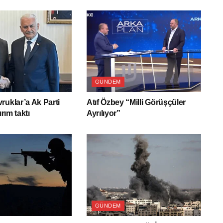
GÜNDEM
ruklar’a Ak Parti
Atıf Özbey “Milli Görüşçüler
ırım taktı
Ayrılıyor”
GÜNDEM