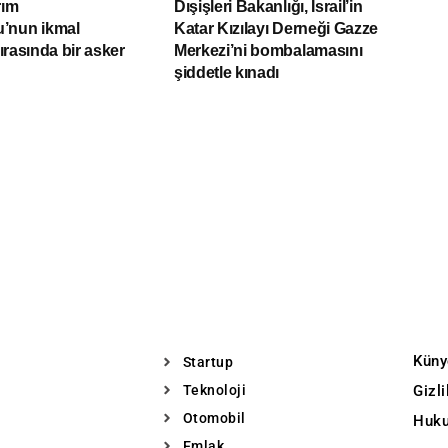
rım
Dışişleri Bakanlığı, İsrail’in
’nun ikmal
Katar Kızılayı Derneği Gazze
sırasında bir asker
Merkezi’ni bombalamasını
şiddetle kınadı
Küny
Startup
Teknoloji
Gizl
Otomobil
Huku
Emlak