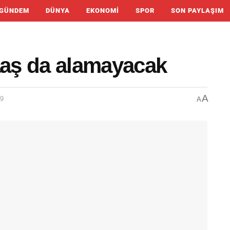
GÜNDEM
DÜNYA
EKONOMI
SPOR
SON PAYLAŞIM
aş da alamayacak
A
59
A