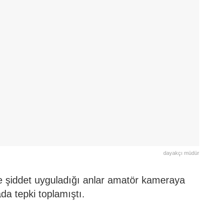
dayakçı müdür
 şiddet uyguladığı anlar amatör kameraya
a tepki toplamıştı.