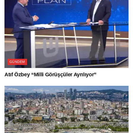
GÜNDEM
Atıf Özbey “Milli Görüşçüler Ayrılıyor”