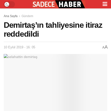
Ana Sayfa
Gündem
Demirtaş’ın tahliyesine itiraz
reddedildi
A
10 Eylül 2019 - 16: 05
A