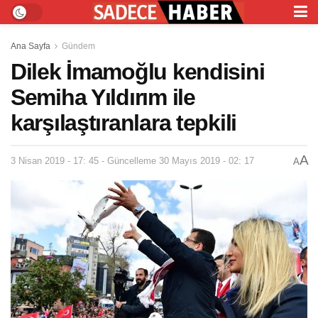
Ana Sayfa
Gündem
Dilek İmamoğlu kendisini
Semiha Yıldırım ile
karşılaştıranlara tepkili
A
3 Nisan 2019 - 17: 45 - Güncelleme 30 Mayıs 2019 - 02: 17
A