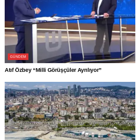
GÜNDEM
Atıf Özbey “Milli Görüşçüler Ayrılıyor”