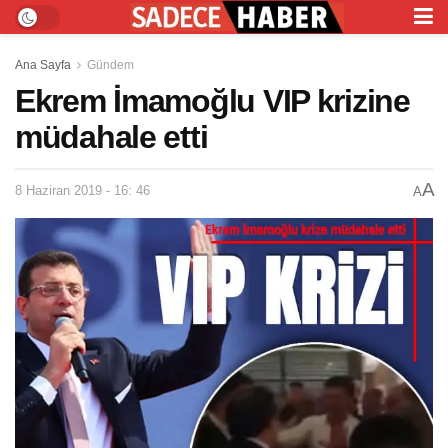
Ana Sayfa
Gündem
Ekrem İmamoğlu VIP krizine
müdahale etti
A
8 Haziran 2019 - 16: 46
A