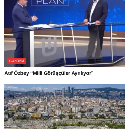
GÜNDEM
Atıf Özbey “Milli Görüşçüler Ayrılıyor”