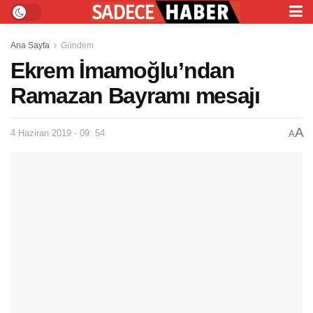
Ana Sayfa
Gündem
Ekrem İmamoğlu’ndan
Ramazan Bayramı mesajı
A
4 Haziran 2019 - 09: 54
A