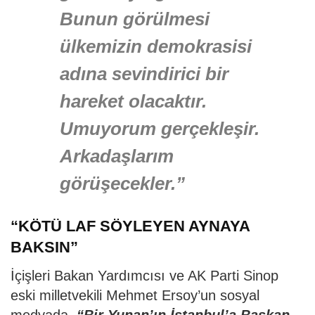
Bunun görülmesi
ülkemizin demokrasisi
adına sevindirici bir
hareket olacaktır.
Umuyorum gerçekleşir.
Arkadaşlarım
görüşecekler.”
“KÖTÜ LAF SÖYLEYEN AYNAYA
BAKSIN”
İçişleri Bakan Yardımcısı ve AK Parti Sinop
eski milletvekili Mehmet Ersoy’un sosyal
medyada,
“Bir Yunan’ın İstanbul’a Başkan