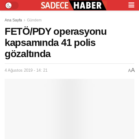
Ana Sayfa
Gündem
FETÖ/PDY operasyonu
kapsamında 41 polis
gözaltında
A
4 Ağustos 2019 - 14: 21
A