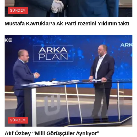
GÜNDEM
Mustafa Kavruklar’a Ak Parti rozetini Yıldırım taktı
GÜNDEM
Atıf Özbey “Milli Görüşçüler Ayrılıyor”