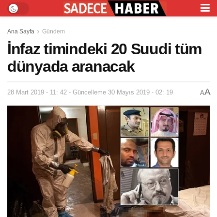
Ana Sayfa
Gündem
İnfaz timindeki 20 Suudi tüm
dünyada aranacak
A
28 Mart 2019 - 11: 42 - Güncelleme 30 Mayıs 2019 - 02: 19
A