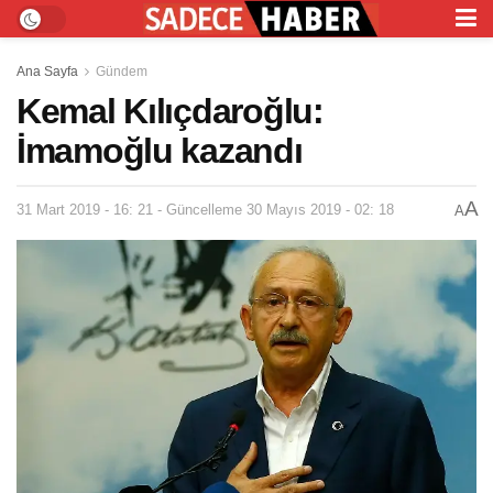
Ana Sayfa
Gündem
Kemal Kılıçdaroğlu:
İmamoğlu kazandı
A
31 Mart 2019 - 16: 21 - Güncelleme 30 Mayıs 2019 - 02: 18
A