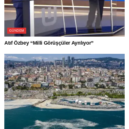
GÜNDEM
Atıf Özbey “Milli Görüşçüler Ayrılıyor”