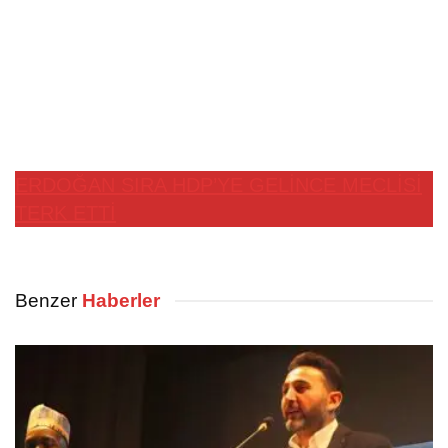
ERDOĞAN SIRA HDP’YE GELİNCE MECLİSİ
TERK ETTİ
Benzer
Haberler