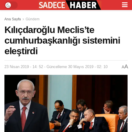
Ana Sayfa
Gündem
Kılıçdaroğlu Meclis’te
cumhurbaşkanlığı sistemini
eleştirdi
A
23 Nisan 2019 - 14: 52 - Güncelleme 30 Mayıs 2019 - 02: 10
A