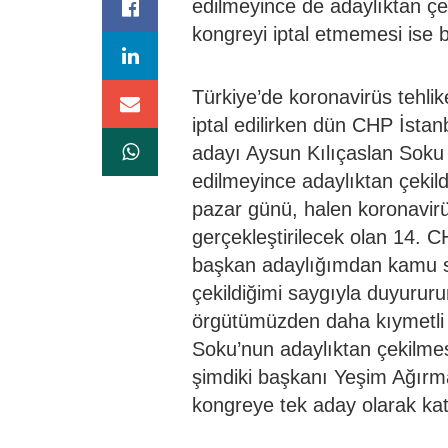
edilmeyince de adaylıktan çe
kongreyi iptal etmemesi ise b
Türkiye’de koronavirüs tehlike
iptal edilirken dün CHP İstan
adayı Aysun Kılıçaslan Soku
edilmeyince adaylıktan çekil
pazar günü, halen koronavirü
gerçekleştirilecek olan 14. 
başkan adaylığımdan kamu sa
çekildiğimi saygıyla duyurur
örgütümüzden daha kıymetli d
Soku’nun adaylıktan çekilmes
şimdiki başkanı Yeşim Ağırm
kongreye tek aday olarak katı