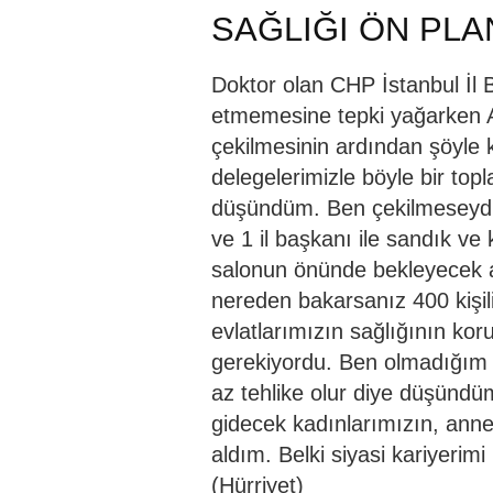
SAĞLIĞI ÖN PL
Doktor olan CHP İstanbul İl 
etmemesine tepki yağarken A
çekilmesinin ardından şöyle 
delegelerimizle böyle bir top
düşündüm. Ben çekilmeseydi
ve 1 il başkanı ile sandık ve 
salonun önünde bekleyecek ar
nereden bakarsanız 400 kişilik
evlatlarımızın sağlığının kor
gerekiyordu. Ben olmadığım iç
az tehlike olur diye düşündüm
gidecek kadınlarımızın, annel
aldım. Belki siyasi kariyerimi
(Hürriyet)