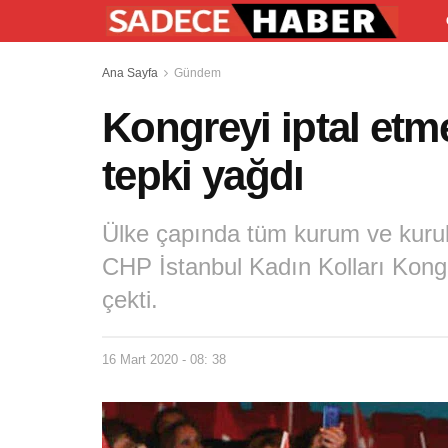
Ana Sayfa
Gündem
Kongreyi iptal etm
tepki yağdı
Ülke çapında tüm kurum ve kurulu
CHP İstanbul Kadın Kolları Kong
çekti.
16 Mart 2020 - 08: 38