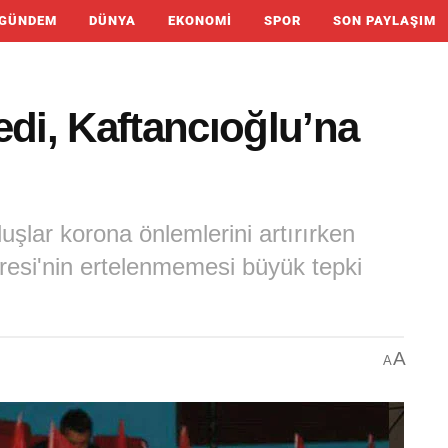
GÜNDEM
DÜNYA
EKONOMI
SPOR
SON PAYLAŞIM
edi, Kaftancıoğlu’na
şlar korona önlemlerini artırırken
resi'nin ertelenmemesi büyük tepki
A
A