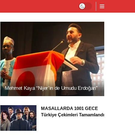
Mehmet Kaya “Nijer’in de Umudu Erdoğan”
MASALLARDA 1001 GECE
Türkiye Çekimleri Tamamlandı