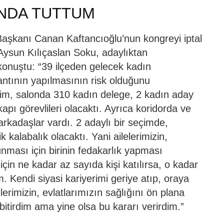
ANDA TUTTUM
Başkanı Canan Kaftancıoğlu’nun kongreyi iptal
ysun Kılıçaslan Soku, adaylıktan
konuştu: “39 ilçeden gelecek kadın
lantının yapılmasının risk olduğunu
m, salonda 310 kadın delege, 2 kadın aday
kapı görevlileri olacaktı. Ayrıca koridorda ve
kadaşlar vardı. 2 adaylı bir seçimde,
 kalabalık olacaktı. Yani ailelerimizin,
unması için birinin fedakarlık yapması
in ne kadar az sayıda kişi katılırsa, o kadar
. Kendi siyasi kariyerimi geriye atıp, oraya
erimizin, evlatlarımızın sağlığını ön plana
 bitirdim ama yine olsa bu kararı verirdim.”