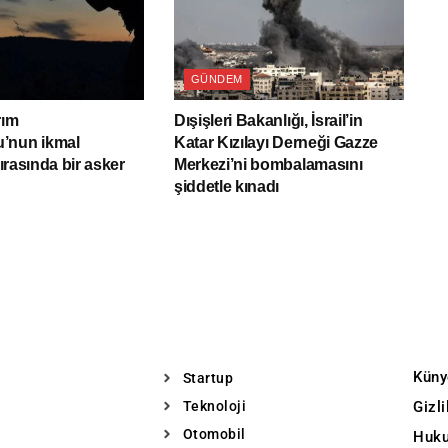
GÜNDEM
rım
Dışişleri Bakanlığı, İsrail’in
’nun ikmal
Katar Kızılayı Derneği Gazze
sırasında bir asker
Merkezi’ni bombalamasını
şiddetle kınadı
Küny
Startup
Teknoloji
Gizl
Otomobil
Huku