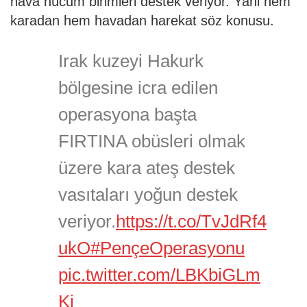
hava hücum birimleri destek veriyor. Yani hem
karadan hem havadan harekat söz konusu.
Irak kuzeyi Hakurk
bölgesine icra edilen
operasyona başta
FIRTINA obüsleri olmak
üzere kara ateş destek
vasıtaları yoğun destek
veriyor.
https://t.co/TvJdRf4
ukO
#PençeOperasyonu
pic.twitter.com/LBKbiGLm
Ki