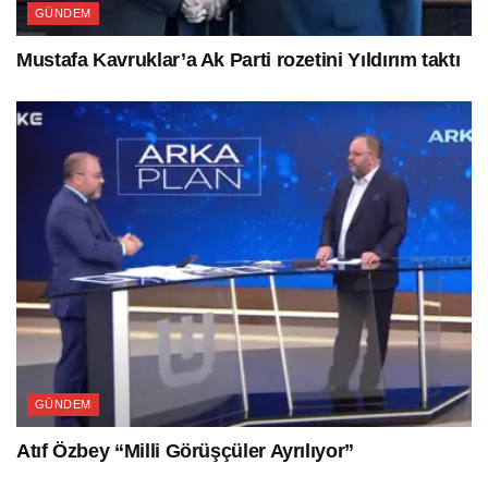
GÜNDEM
Mustafa Kavruklar’a Ak Parti rozetini Yıldırım taktı
GÜNDEM
Atıf Özbey “Milli Görüşçüler Ayrılıyor”