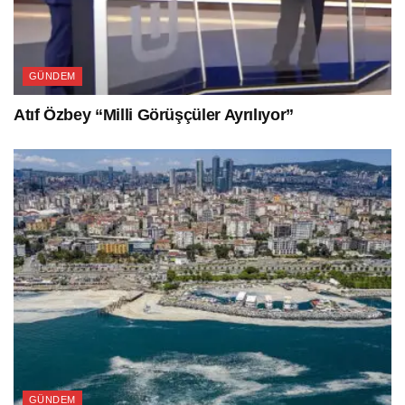
GÜNDEM
Atıf Özbey “Milli Görüşçüler Ayrılıyor”
GÜNDEM