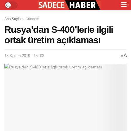
Ana Sayfa
Gündem
Rusya’dan S-400’lerle ilgili
ortak üretim açıklaması
A
18 Kasım 2019 - 15: 03
A