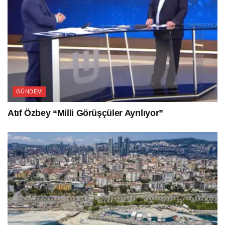
GÜNDEM
Atıf Özbey “Milli Görüşçüler Ayrılıyor”