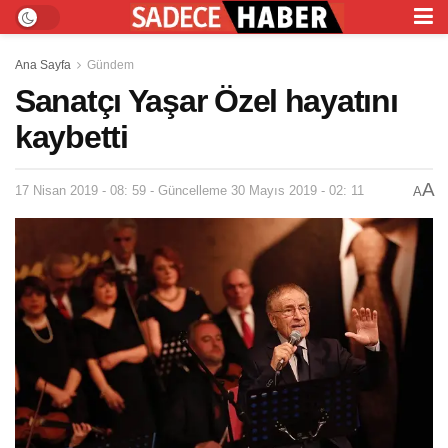
Ana Sayfa
Gündem
Sanatçı Yaşar Özel hayatını
kaybetti
A
17 Nisan 2019 - 08: 59 - Güncelleme 30 Mayıs 2019 - 02: 11
A