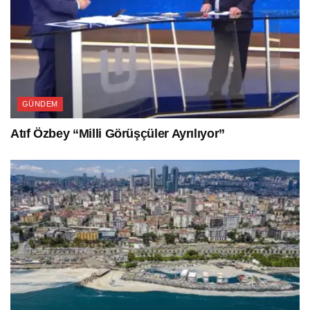
GÜNDEM
Atıf Özbey “Milli Görüşçüler Ayrılıyor”