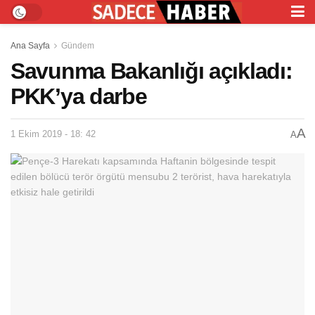
Ana Sayfa
Gündem
Savunma Bakanlığı açıkladı:
PKK’ya darbe
A
1 Ekim 2019 - 18: 42
A