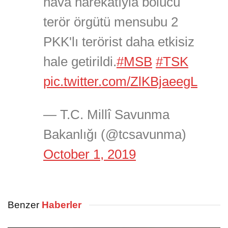
hava harekâtıyla bölücü
terör örgütü mensubu 2
PKK'lı terörist daha etkisiz
hale getirildi.
#MSB
#TSK
pic.twitter.com/ZlKBjaeegL
— T.C. Millî Savunma
Bakanlığı (@tcsavunma)
October 1, 2019
Benzer
Haberler