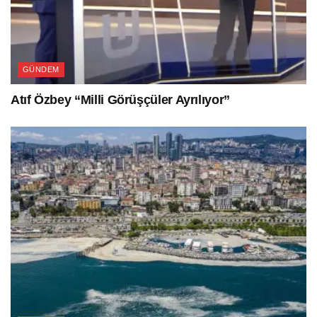
GÜNDEM
Atıf Özbey “Milli Görüşçüler Ayrılıyor”