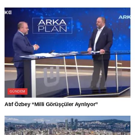
GÜNDEM
Atıf Özbey “Milli Görüşçüler Ayrılıyor”