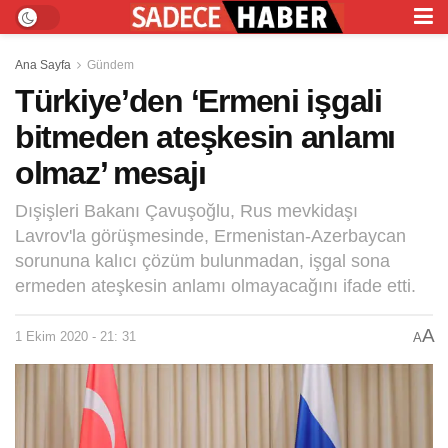
Ana Sayfa
Gündem
Türkiye’den ‘Ermeni işgali
bitmeden ateşkesin anlamı
olmaz’ mesajı
Dışişleri Bakanı Çavuşoğlu, Rus mevkidaşı
Lavrov'la görüşmesinde, Ermenistan-Azerbaycan
sorununa kalıcı çözüm bulunmadan, işgal sona
ermeden ateşkesin anlamı olmayacağını ifade etti.
A
1 Ekim 2020 - 21: 31
A