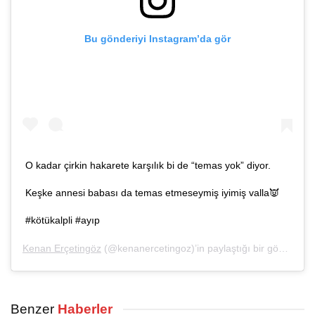
Bu gönderiyi Instagram’da gör
O kadar çirkin hakarete karşılık bi de “temas yok” diyor.
Keşke annesi babası da temas etmeseymiş iyimiş valla👿
#kötükalpli #ayıp
Kenan Erçetingöz
(@kenanercetingoz)’in paylaştığı bir gönderi (
2
Benzer
Haberler