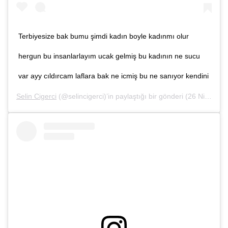
Terbiyesize bak bumu şimdi kadın boyle kadınmı olur
hergun bu insanlarlayım ucak gelmiş bu kadının ne sucu
var ayy cıldırcam laflara bak ne icmiş bu ne sanıyor kendini
Selin Cigerci
(@selincigerci)’in paylaştığı bir gönderi (
26 Nis, 2019, 2:18öö PDT