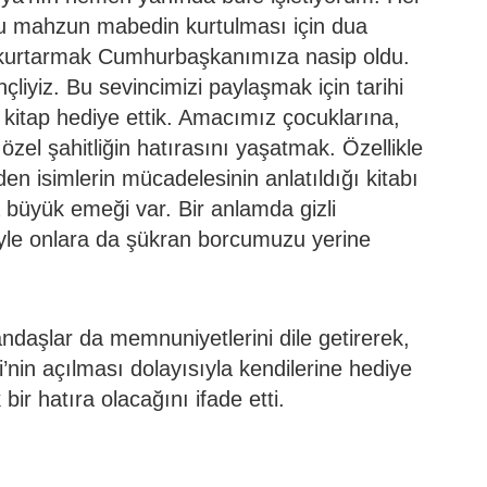
u mahzun mabedin kurtulması için dua
kurtarmak Cumhurbaşkanımıza nasip oldu.
çliyiz. Bu sevincimizi paylaşmak için tarihi
 kitap hediye ettik. Amacımız çocuklarına,
özel şahitliğin hatırasını yaşatmak. Özellikle
n isimlerin mücadelesinin anlatıldığı kitabı
a büyük emeği var. Bir anlamda gizli
eyle onlara da şükran borcumuzu yerine
tandaşlar da memnuniyetlerini dile getirerek,
i’nin açılması dolayısıyla kendilerine hediye
ir hatıra olacağını ifade etti.