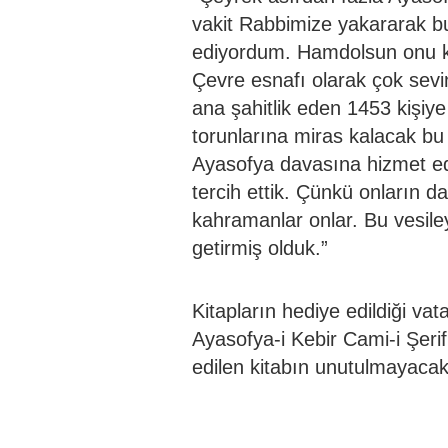
vakit Rabbimize yakararak b
ediyordum. Hamdolsun onu 
Çevre esnafı olarak çok sevin
ana şahitlik eden 1453 kişiye
torunlarına miras kalacak bu 
Ayasofya davasına hizmet ede
tercih ettik. Çünkü onların d
kahramanlar onlar. Bu vesil
getirmiş olduk.”
Kitapların hediye edildiği va
Ayasofya-i Kebir Cami-i Şerif
edilen kitabın unutulmayacak b