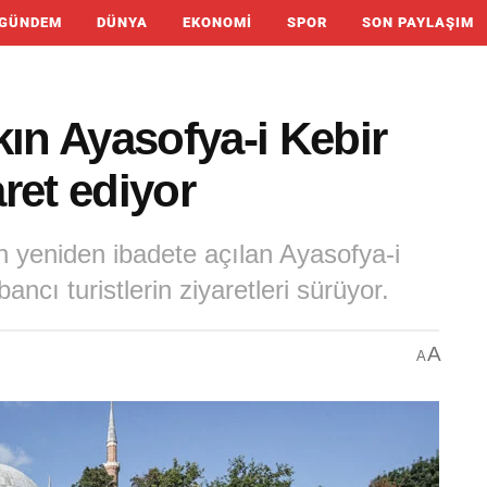
GÜNDEM
DÜNYA
EKONOMI
SPOR
SON PAYLAŞIM
kın Ayasofya-i Kebir
aret ediyor
n yeniden ibadete açılan Ayasofya-i
bancı turistlerin ziyaretleri sürüyor.
A
A