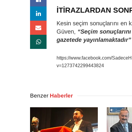
İTİRAZLARDAN SON
Kesin seçim sonuçlarını en k
Güven,
“Seçim sonuçlarını 
gazetede yayınlamaktadır”
https://www.facebook.com/Sadece
v=1273742299443824
Benzer
Haberler