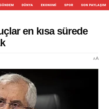
GÜNDEM
DÜNYA
EKONOMI
SPOR
SON PAYLAŞIM
çlar en kısa sürede
ak
A
A