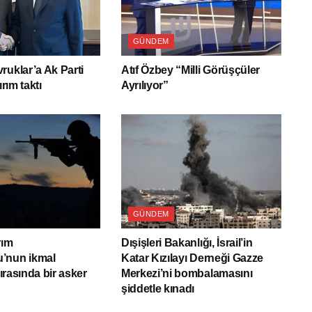
GÜNDEM
ruklar’a Ak Parti
Atıf Özbey “Milli Görüşçüler
ırım taktı
Ayrılıyor”
GÜNDEM
rım
Dışişleri Bakanlığı, İsrail’in
’nun ikmal
Katar Kızılayı Derneği Gazze
sırasında bir asker
Merkezi’ni bombalamasını
şiddetle kınadı