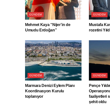
GÜNDEM
GÜNDEM
Mehmet Kaya “Nijer’in de
Mustafa Kav
Umudu Erdoğan”
rozetini Yıld
GÜNDEM
GÜNDEM
Marmara Denizi Eylem Planı
Pençe Yıldı
Koordinasyon Kurulu
Operasyonu
toplanıyor
faaliyetleri 
şehit oldu