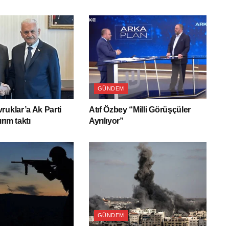
GÜNDEM
ruklar’a Ak Parti
Atıf Özbey “Milli Görüşçüler
ırım taktı
Ayrılıyor”
GÜNDEM