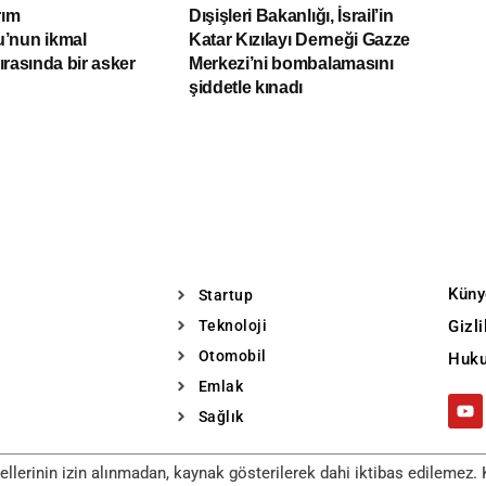
rım
Dışişleri Bakanlığı, İsrail’in
’nun ikmal
Katar Kızılayı Derneği Gazze
sırasında bir asker
Merkezi’ni bombalamasını
şiddetle kınadı
Küny
Startup
Teknoloji
Gizl
Otomobil
Huku
Emlak
Sağlık
llerinin izin alınmadan, kaynak gösterilerek dahi iktibas edilemez. K