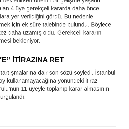
ı beklenirken önemli bir gelişme yaşandı.
alan 4 üye gerekçeli kararda daha önce
lara yer verildiğini gördü. Bu nedenle
emek için ek süre talebinde bulundu. Böylece
 kez daha uzamış oldu. Gerekçeli kararın
lmesi bekleniyor.
E” İTİRAZINA RET
rtışmalarına dair son sözü söyledi. İstanbul
n oy kullanamayacağına yönündeki itiraz
ulu’nun 11 üyeyle toplanıp karar almasının
urgulandı.