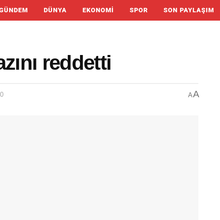
GÜNDEM
DÜNYA
EKONOMI
SPOR
SON PAYLAŞIM
zını reddetti
A
00
A