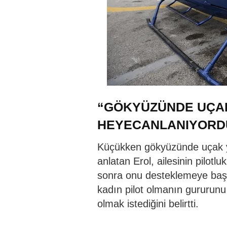
“GÖKYÜZÜNDE UÇA
HEYECANLANIYORD
Küçükken gökyüzünde uçak y
anlatan Erol, ailesinin pilotl
sonra onu desteklemeye başla
kadın pilot olmanın gururunu 
olmak istediğini belirtti.