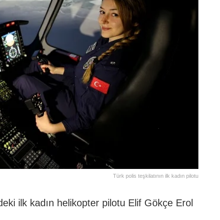
Türk polis teşkilatının ilk kadın pilotu
eki ilk kadın helikopter pilotu Elif Gökçe Erol