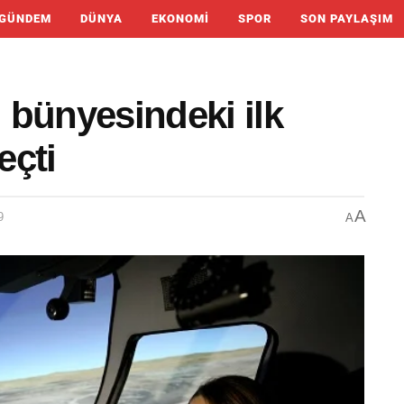
GÜNDEM
DÜNYA
EKONOMI
SPOR
SON PAYLAŞIM
ı bünyesindeki ilk
eçti
A
9
A