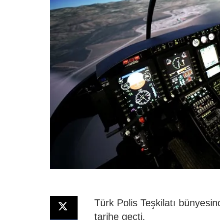
Türk Polis Teşkilatı bünyesind
tarihe geçti.