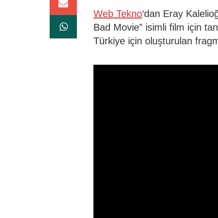
Web Tekno
‘dan Eray Kalelio
Bad Movie” isimli film için ta
Türkiye için oluşturulan frag