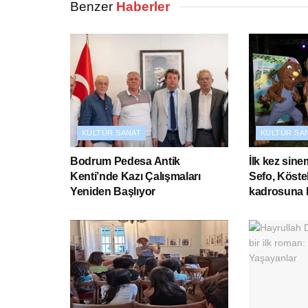
Benzer
Haberler
KÜLTÜR SANAT
KÜLTÜR SA
Bodrum Pedesa Antik
İlk kez sin
Kenti’nde Kazı Çalışmaları
Sefo, Kösteb
Yeniden Başlıyor
kadrosuna k