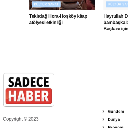
KÜLTÜR SANAT
KÜLTÜR SA
Tekirdağ Hora-Hoşköy kitap
Hayrullah 
atölyesi etkinliği
bambaşka bi
Başkası içi
Gündem
Copyright © 2023
Dünya
Ekonomi