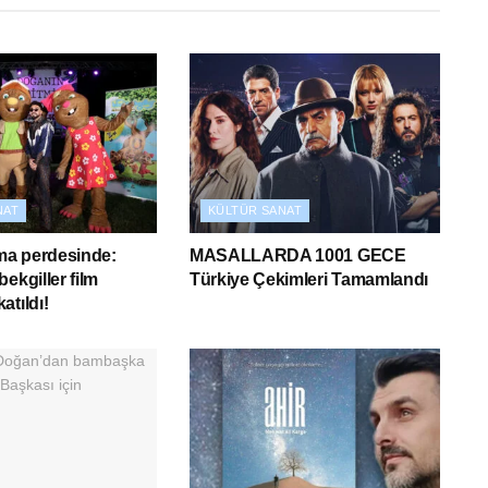
NAT
KÜLTÜR SANAT
ema perdesinde:
MASALLARDA 1001 GECE
ekgiller film
Türkiye Çekimleri Tamamlandı
atıldı!