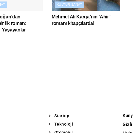
NAT
KÜLTÜR SANAT
Doğan’dan
Mehmet Ali Karga’nın ’Ahir’
r ilk roman:
romanı kitapçılarda!
n Yaşayanlar
Küny
Startup
Teknoloji
Gizl
Otomobil