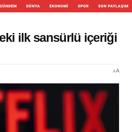
GÜNDEM
DÜNYA
EKONOMI
SPOR
SON PAYLAŞIM
eki ilk sansürlü içeriği
A
A