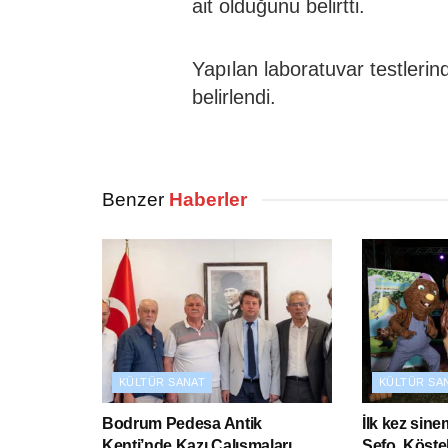
ait olduğunu belirtti.
Yapılan laboratuvar testlerin
belirlendi.
Benzer
Haberler
KÜLTÜR SANAT
KÜLTÜR SA
Bodrum Pedesa Antik
İlk kez sin
Kenti’nde Kazı Çalışmaları
Sefo, Kösteb