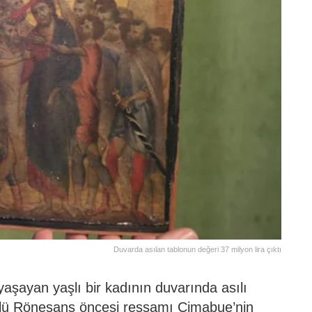
Duvarda asılan tablonun değeri 37 milyon lira çıktı
yaşayan yaşlı bir kadının duvarında asılı
nlü Rönesans öncesi ressamı Cimabue’nin