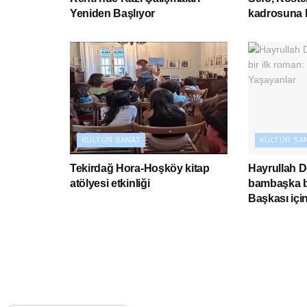
Yeniden Başlıyor
kadrosuna k
KÜLTÜR SANAT
KÜLTÜR SA
Tekirdağ Hora-Hoşköy kitap
Hayrullah 
atölyesi etkinliği
bambaşka bi
Başkası içi