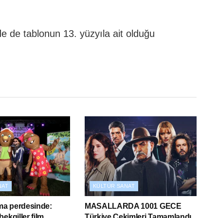
de de tablonun 13. yüzyıla ait olduğu
NAT
KÜLTÜR SANAT
ema perdesinde:
MASALLARDA 1001 GECE
ekgiller film
Türkiye Çekimleri Tamamlandı