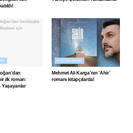
atıldı!
NAT
KÜLTÜR SANAT
Doğan’dan
Mehmet Ali Karga’nın ’Ahir’
r ilk roman:
romanı kitapçılarda!
n Yaşayanlar