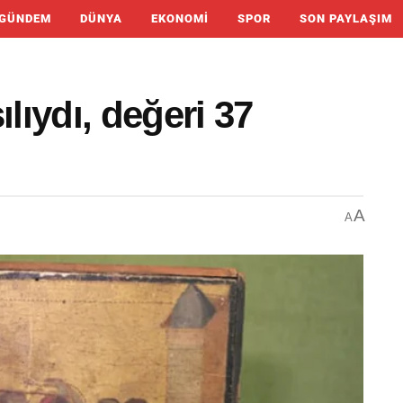
GÜNDEM
DÜNYA
EKONOMI
SPOR
SON PAYLAŞIM
ılıydı, değeri 37
A
A