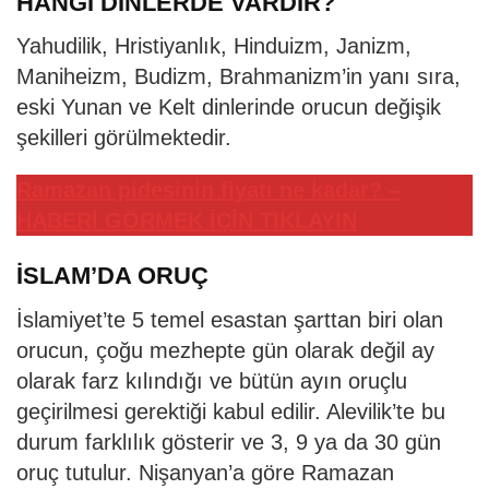
HANGİ DİNLERDE VARDIR?
Yahudilik, Hristiyanlık, Hinduizm, Janizm,
Maniheizm, Budizm, Brahmanizm’in yanı sıra,
eski Yunan ve Kelt dinlerinde orucun değişik
şekilleri görülmektedir.
Ramazan pidesinin fiyatı ne kadar? –
HABERİ GÖRMEK İÇİN TIKLAYIN
İSLAM’DA ORUÇ
İslamiyet’te 5 temel esastan şarttan biri olan
orucun, çoğu mezhepte gün olarak değil ay
olarak farz kılındığı ve bütün ayın oruçlu
geçirilmesi gerektiği kabul edilir. Alevilik’te bu
durum farklılık gösterir ve 3, 9 ya da 30 gün
oruç tutulur. Nişanyan’a göre Ramazan