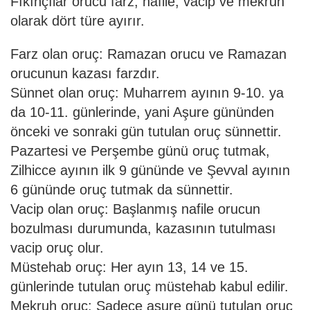
Fıkıhçılar orucu farz, nafile, vacip ve mekruh
olarak dört türe ayırır.
Farz olan oruç: Ramazan orucu ve Ramazan
orucunun kazası farzdır.
Sünnet olan oruç: Muharrem ayının 9-10. ya
da 10-11. günlerinde, yani Aşure gününden
önceki ve sonraki gün tutulan oruç sünnettir.
Pazartesi ve Perşembe günü oruç tutmak,
Zilhicce ayının ilk 9 gününde ve Şevval ayının
6 gününde oruç tutmak da sünnettir.
Vacip olan oruç: Başlanmış nafile orucun
bozulması durumunda, kazasının tutulması
vacip oruç olur.
Müstehab oruç: Her ayın 13, 14 ve 15.
günlerinde tutulan oruç müstehab kabul edilir.
Mekruh oruç: Sadece aşure günü tutulan oruç