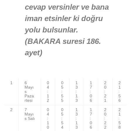
cevap versinler ve bana
iman etsinler ki doğru
yolu bulsunlar.
(BAKARA suresi 186.
ayet)
1
6
0
0
1
1
2
2
Mayı
4
5
3
7
0
1
s
:
:
:
:
:
:
Paza
1
5
1
0
2
5
rtesi
2
5
3
6
1
6
2
7
0
0
1
1
2
2
Mayı
4
5
3
7
0
1
s Salı
:
:
:
:
:
:
1
5
1
0
2
5
0
4
3
6
2
8