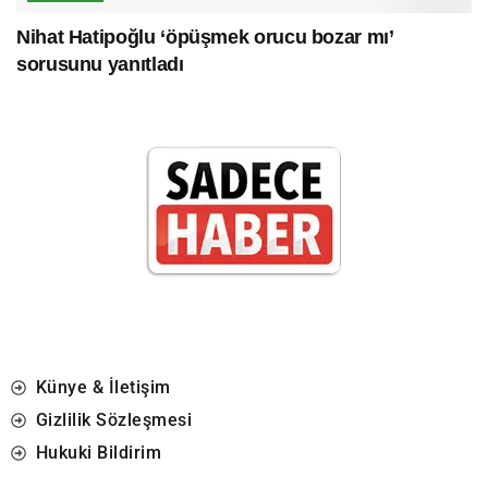
Nihat Hatipoğlu ‘öpüşmek orucu bozar mı’
sorusunu yanıtladı
Künye & İletişim
Gizlilik Sözleşmesi
Hukuki Bildirim