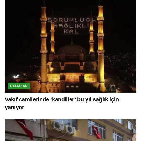
RAMAZAN
Vakıf camilerinde ‘kandiller’ bu yıl sağlık için
yanıyor