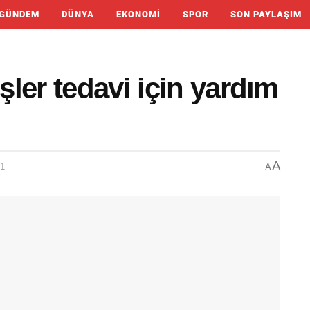
GÜNDEM
DÜNYA
EKONOMI
SPOR
SON PAYLAŞIM
ler tedavi için yardım
A
01
A