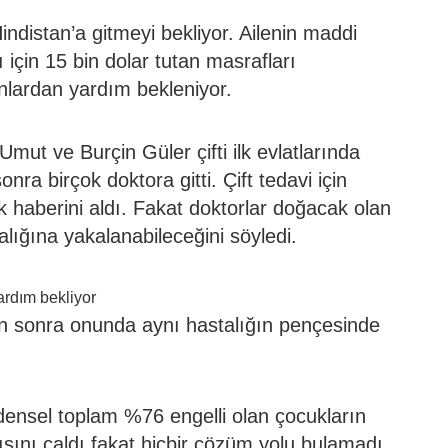
indistan’a gitmeyi bekliyor. Ailenin maddi
için 15 bin dolar tutan masrafları
nlardan yardım bekleniyor.
mut ve Burçin Güler çifti ilk evlatlarında
a birçok doktora gitti. Çift tedavi için
k haberini aldı. Fakat doktorlar doğacak olan
lığına yakalanabileceğini söyledi.
tan sonra onunda aynı hastalığın pençesinde
densel toplam %76 engelli olan çocukların
pısını çaldı fakat hiçbir çözüm yolu bulamadı.