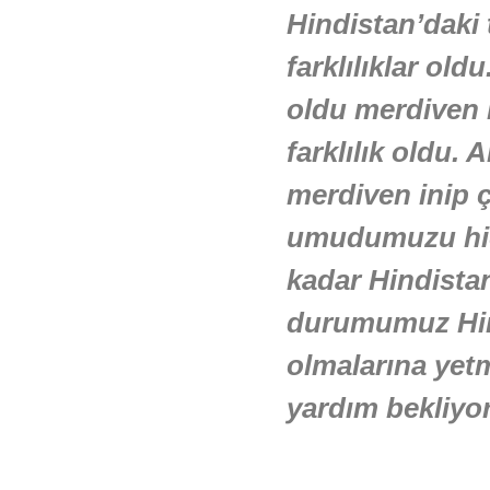
Hindistan’daki
farklılıklar old
oldu merdiven 
farklılık oldu.
merdiven inip ç
umudumuzu hiç 
kadar Hindista
durumumuz Hind
olmalarına yetm
yardım bekliy