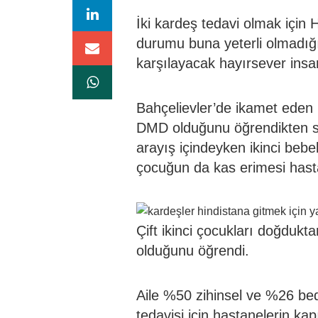
İki kardeş tedavi olmak için H
durumu buna yeterli olmadığı 
karşılayacak hayırsever insa
Bahçelievler’de ikamet eden U
DMD olduğunu öğrendikten sonr
arayış içindeyken ikinci bebe
çocuğun da kas erimesi hasta
Çift ikinci çocukları doğduk
olduğunu öğrendi.
Aile %50 zihinsel ve %26 be
tedavisi için hastanelerin ka