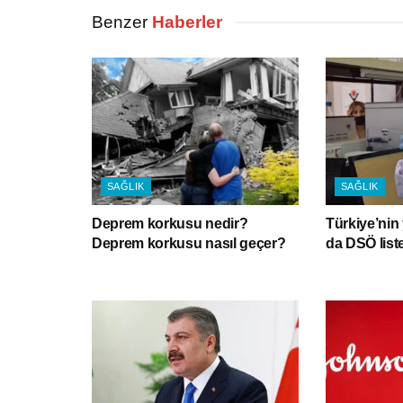
Benzer
Haberler
SAĞLIK
SAĞLIK
Deprem korkusu nedir?
Türkiye’nin y
Deprem korkusu nasıl geçer?
da DSÖ list