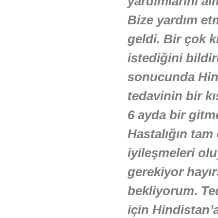
yardımlarını al
Bize yardım etm
geldi. Bir çok 
istediğini bildi
sonucunda Hind
tedavinin bir k
6 ayda bir gitm
Hastalığın tam 
iyileşmeleri ol
gerekiyor hayır
bekliyorum. Te
için Hindistan’