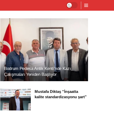
Bodrum Pedesa Antik Kenti’nde Kazı
Çalışmaları Yeniden Başlıyor
Mustafa Diktaş “İnşaatta
kalite standardizasyonu şart”