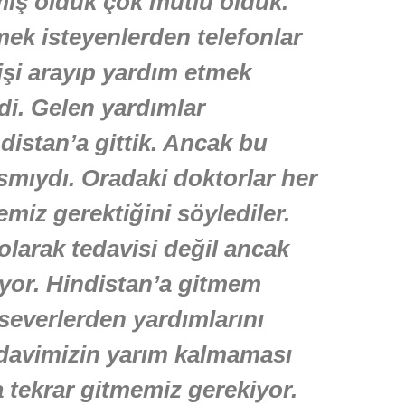
mış olduk çok mutlu olduk.
ek isteyenlerden telefonlar
kişi arayıp yardım etmek
rdi. Gelen yardımlar
istan’a gittik. Ancak bu
ısmıydı. Oradaki doktorlar her
emiz gerektiğini söylediler.
olarak tedavisi değil ancak
uyor. Hindistan’a gitmem
severlerden yardımlarını
davimizin yarım kalmaması
a tekrar gitmemiz gerekiyor.